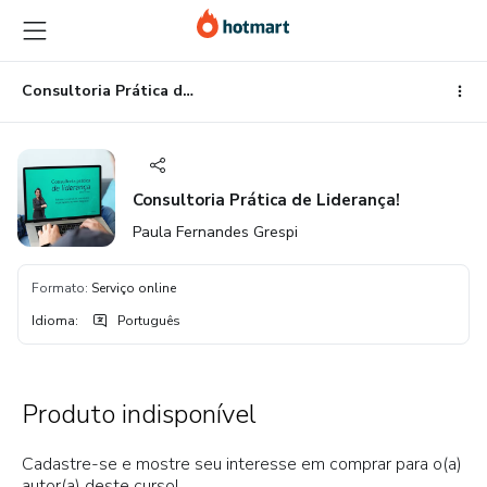
Ir
Ir
Ir
para
para
para
o
o
o
conteúdo
pagamento
rodapé
Consultoria Prática de Liderança!
principal
Consultoria Prática de Liderança!
Paula Fernandes Grespi
Formato
:
Serviço online
Idioma
:
Português
Produto indisponível
Cadastre-se e mostre seu interesse em comprar para o(a)
autor(a) deste curso!