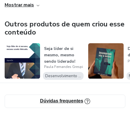
Mostrar mais
Lancei o e-book, Desemprego não te define! para ensinar
as pessoas a saírem do desemprego, pois é um problema
Outros produtos de quem criou esse
que assola uma grande quantidade de pessoas em nosso
conteúdo
cenário atual.
Seja líder de si
D
mesmo, mesmo
d
sendo liderado!
P
Paula Fernandes Grespi
Desenvolvimento Pessoal
Dúvidas frequentes