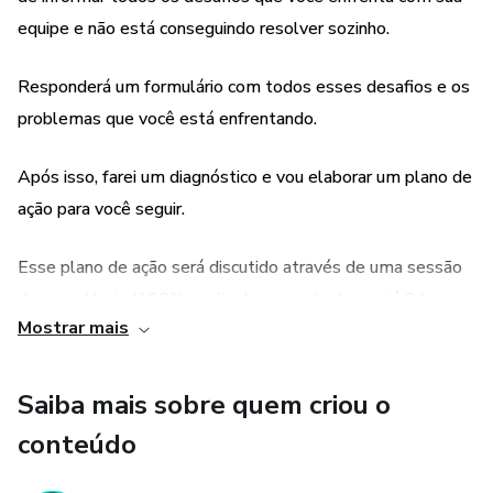
equipe e não está conseguindo resolver sozinho.
Responderá um formulário com todos esses desafios e os
problemas que você está enfrentando.
Após isso, farei um diagnóstico e vou elaborar um plano de
ação para você seguir.
Esse plano de ação será discutido através de uma sessão
de consultoria (100% on-line) que pode durar até 2 horas.
Mostrar mais
Após a consultoria, te darei suporte via Whatsapp por
durante mais 30 dias, para tirar suas dúvidas e te dar as
Saiba mais sobre quem criou o
orientações que forem necessárias para o sucesso do
conteúdo
plano de ação proposto.