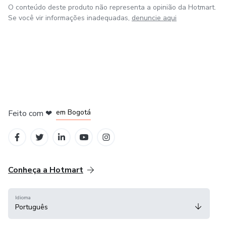
O conteúdo deste produto não representa a opinião da Hotmart.
Se você vir informações inadequadas,
denuncie aqui
em Amsterdam
em Madrid
em Bogotá
Feito com
❤
em Belo Horizonte
na Cidade do México
Conheça a Hotmart
Idioma
Português