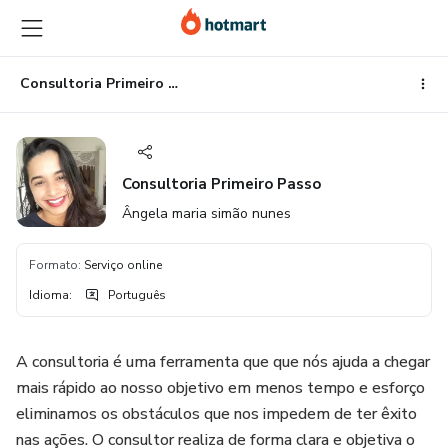
Ir
Ir
Ir
para
para
para
o
o
o
conteúdo
pagamento
rodapé
Consultoria Primeiro Passo
principal
Consultoria Primeiro Passo
Ângela maria simão nunes
Formato
:
Serviço online
Idioma
:
Português
A consultoria é uma ferramenta que que nós ajuda a chegar
mais rápido ao nosso objetivo em menos tempo e esforço
eliminamos os obstáculos que nos impedem de ter êxito
nas ações. O consultor realiza de forma clara e objetiva o