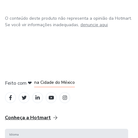
O conteúdo deste produto não representa a opinião da Hotmart.
Se você vir informações inadequadas,
denuncie aqui
em Bogotá
em Amsterdam
em Madrid
na Cidade do México
Feito com
❤
em Belo Horizonte
Conheça a Hotmart
Idioma