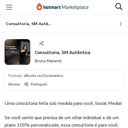
Ir
Ir
Ir
para
para
para
o
o
o
conteúdo
pagamento
rodapé
Consultoria, SM Autêntica
principal
Consultoria, SM Autêntica
Bruna Manenti
Formato
:
eBooks ou Documentos
Idioma
:
Português
Uma consultoria feita sob medida para você, Social Media!
Se você sente que precisa de um olhar individual e de um
plano 100% personalizado, essa consultoria é para você.