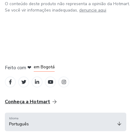
O conteúdo deste produto não representa a opinião da Hotmart.
Se você vir informações inadequadas,
denuncie aqui
em Amsterdam
em Madrid
em Bogotá
Feito com
❤
em Belo Horizonte
na Cidade do México
Conheça a Hotmart
Idioma
Português