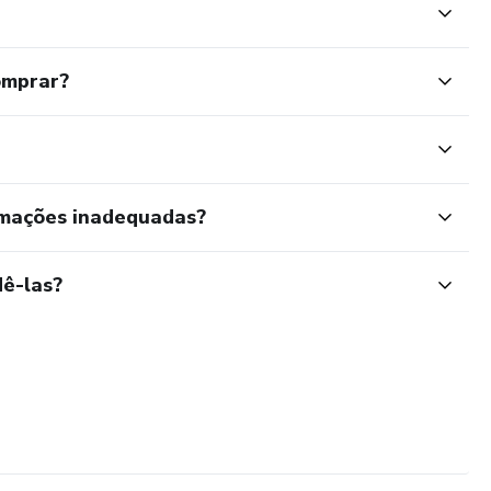
omprar?
rmações inadequadas?
ê-las?