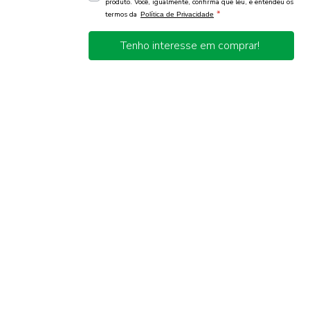
produto. Você, igualmente, confirma que leu, e entendeu os
*
termos da
Política de Privacidade
Tenho interesse em comprar!