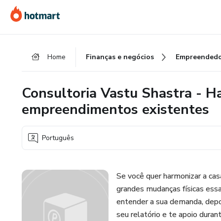
Ir
Ir
Ir
para
para
para
o
o
o
conteúdo
pagamento
rodapé
Home
Finanças e negócios
Empreendedo
principal
Consultoria Vastu Shastra - H
empreendimentos existentes
Português
Se você quer harmonizar a ca
grandes mudanças físicas ess
entender a sua demanda, depoi
seu relatório e te apoio dura