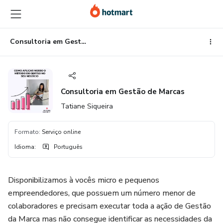
Ir
Ir
Ir
para
para
para
o
o
o
conteúdo
pagamento
rodapé
Consultoria em Gestão de Marcas
principal
Consultoria em Gestão de Marcas
Tatiane Siqueira
Formato
:
Serviço online
Idioma
:
Português
Disponibilizamos à vocês micro e pequenos
empreendedores, que possuem um número menor de
colaboradores e precisam executar toda a ação de Gestão
da Marca mas não consegue identificar as necessidades da