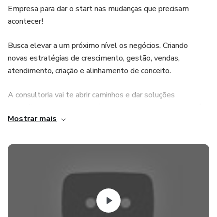
Empresa para dar o start nas mudanças que precisam
acontecer!
Busca elevar a um próximo nível os negócios. Criando
novas estratégias de crescimento, gestão, vendas,
atendimento, criação e alinhamento de conceito.
A consultoria vai te abrir caminhos e dar soluções
específicas para o seu negócio e explicaremos como você
Mostrar mais
pode aplicar o nosso método na sua Marca!