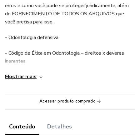
erros e como você pode se proteger juridicamente, além
do FORNECIMENTO DE TODOS OS ARQUIVOS que
você precisa para isso.
- Odontologia defensiva
- Código de Ética em Odontologia – direitos x deveres
inerentes
Mostrar mais
- Apresentação de processos, com destaque aos erros
comuns
- O papel do Código de Defesa do Consumidor na
Acessar produto comprado
relação Profissional x paciente
- Como produzir os documentos necessários para proteção
Conteúdo
Detalhes
jurídica: prontuário, contrato, TCLE, orçamento, etc,