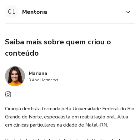
seguindo as normas jurídicas.
01
Mentoria
- Itens obrigatórios do prontuário físico e eletrônico
- Orientações para resolução de problemas mais comuns.
Saiba mais sobre quem criou o
BÔNUS: orientações para não ter problemas com a
conteúdo
vigilância sanitária + todos os documentos odontolegais
necessários para proteção jurídica, 100% editáveis.
Mariana
3 Ano Hotmarter
Cirurgiã dentista formada pela Universidade Federal do Rio
Grande do Norte, especialista em reabilitação oral. Atua
em clínicas particulares na cidade de Natal-RN.