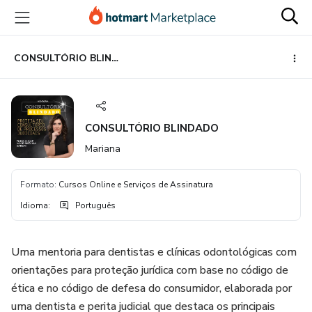
Ir
Ir
Ir
para
para
para
o
o
o
conteúdo
pagamento
rodapé
CONSULTÓRIO BLINDADO
principal
CONSULTÓRIO BLINDADO
Mariana
Formato
:
Cursos Online e Serviços de Assinatura
Idioma
:
Português
Uma mentoria para dentistas e clínicas odontológicas com
orientações para proteção jurídica com base no código de
ética e no código de defesa do consumidor, elaborada por
uma dentista e perita judicial que destaca os principais