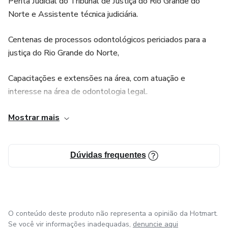
Perita Judicial do Tribunal de Justiça do Rio Grande do
Norte e Assistente técnica judiciária.
Centenas de processos odontológicos periciados para a
justiça do Rio Grande do Norte,
Capacitações e extensões na área, com atuação e
interesse na área de odontologia legal.
Criadora do projeto Consultório Blindado, ajudando
Mostrar mais
dentistas e clínicas odontológicas a se protegerem de
processo judiciais.
Dúvidas frequentes
O conteúdo deste produto não representa a opinião da Hotmart.
Se você vir informações inadequadas,
denuncie aqui