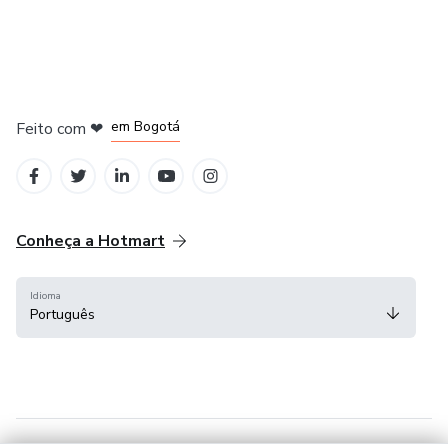
em Amsterdam
em Madrid
em Bogotá
Feito com
❤
em Belo Horizonte
na Cidade do México
Conheça a Hotmart
Idioma
Português