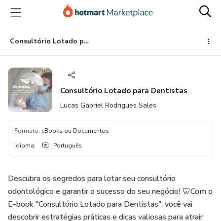
Ir
Ir
Ir
para
para
para
o
o
o
conteúdo
pagamento
rodapé
Consultório Lotado para Dentistas
principal
Consultório Lotado para Dentistas
Lucas Gabriel Rodrigues Sales
Formato
:
eBooks ou Documentos
Idioma
:
Português
Descubra os segredos para lotar seu consultório
odontológico e garantir o sucesso do seu negócio! 🦷Com o
E-book "Consultório Lotado para Dentistas", você vai
descobrir estratégias práticas e dicas valiosas para atrair