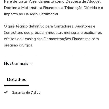
Pare de tratar Arrendamento como Despesa de Aluguel.
Domine a Matemática Financeira, a Tributação Diferida e o
Impacto no Balanço Patrimonial.
O guia técnico definitivo para Contadores, Auditores e
Controllers que precisam modelar, mensurar e explicar os
efeitos do Leasing nas Demonstrações Financeiras com
precisão cirúrgica.
O Fim da Simples "Despesa de Aluguel" e o Início da
Mostrar mais
Complexidade
Desde a adoção do IFRS 16 (CPC 06 R2), a distinção entre
Detalhes
arrendamento financeiro e operacional deixou de existir
para o arrendatário. Agora, quase tudo vai para o Balanço.
Garantia de 7 dias
O problema é que 90% dos profissionais travam quando
encontram: