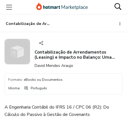
Ir
Ir
Ir
para
para
para
o
o
o
conteúdo
pagamento
rodapé
Contabilização de Arrendamentos (Leasing) e Impacto no Balanço: Uma Abordagem via IFRS 16 / CPC 06 (R2)
principal
Contabilização de Arrendamentos
(Leasing) e Impacto no Balanço: Uma
Abordagem via IFRS 16 / CPC 06 (R2)
David Mendes Araujo
Formato
:
eBooks ou Documentos
Idioma
:
Português
A Engenharia Contábil do IFRS 16 / CPC 06 (R2): Do
Cálculo do Passivo à Gestão de Covenants