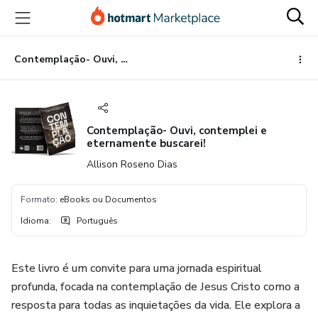
Ir
Ir
Ir
para
para
para
o
o
o
conteúdo
pagamento
rodapé
Contemplação- Ouvi, contemplei e eternamente buscarei!
principal
Contemplação- Ouvi, contemplei e
eternamente buscarei!
Allison Roseno Dias
Formato
:
eBooks ou Documentos
Idioma
:
Português
Este livro é um convite para uma jornada espiritual
profunda, focada na contemplação de Jesus Cristo como a
resposta para todas as inquietações da vida. Ele explora a