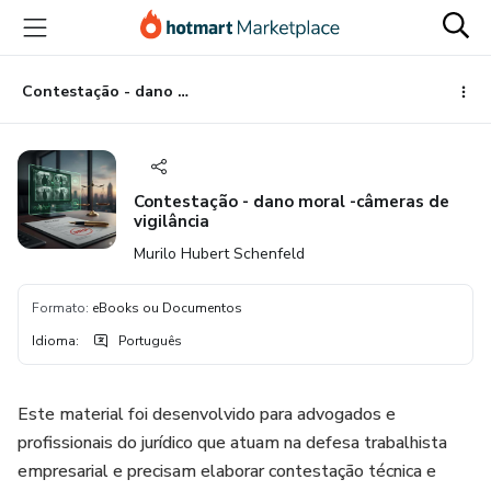
Ir
Ir
Ir
para
para
para
o
o
o
conteúdo
pagamento
rodapé
Contestação - dano moral -câmeras de vigilância
principal
Contestação - dano moral -câmeras de
vigilância
Murilo Hubert Schenfeld
Formato
:
eBooks ou Documentos
Idioma
:
Português
Este material foi desenvolvido para advogados e
profissionais do jurídico que atuam na defesa trabalhista
empresarial e precisam elaborar contestação técnica e