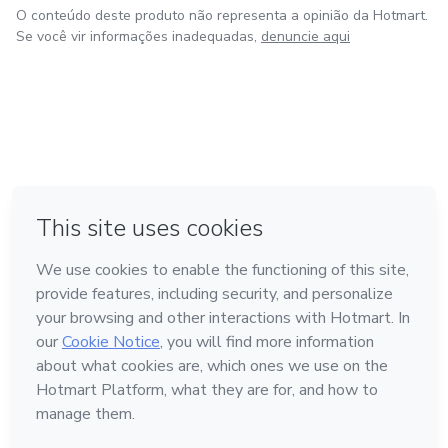
O conteúdo deste produto não representa a opinião da Hotmart.
Se você vir informações inadequadas,
denuncie aqui
em Bogotá
em Amsterdam
em Madrid
na Cidade do México
Feito com
❤
em Belo Horizonte
Conheça a Hotmart
Idioma
Português