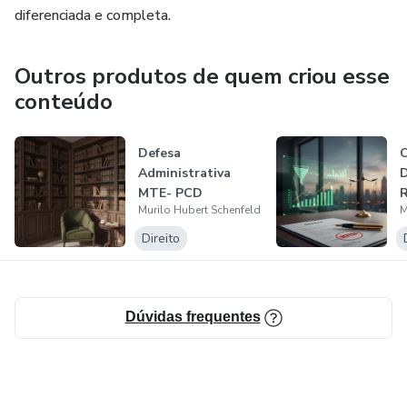
diferenciada e completa.
Outros produtos de quem criou esse
conteúdo
Defesa
C
Administrativa
MTE- PCD
R
Murilo Hubert Schenfeld
M
(
Direito
Dúvidas frequentes