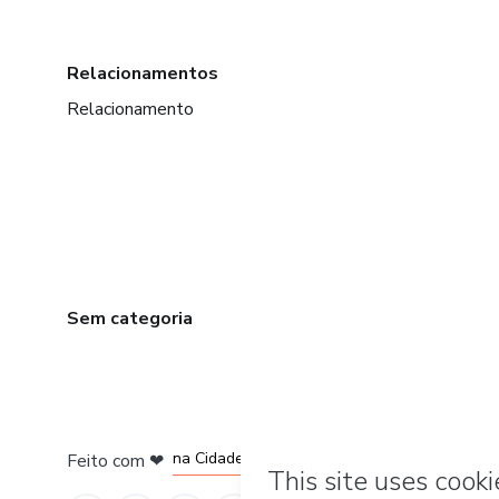
Relacionamentos
Relacionamento
Sem categoria
em Bogotá
em Amsterdam
em Madrid
na Cidade do México
Feito com
❤
em Belo Horizonte