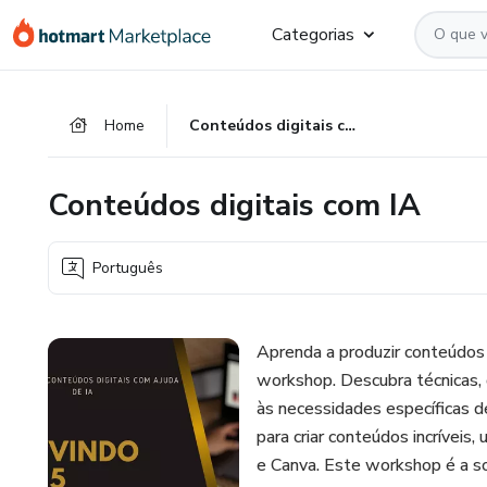
Ir
Ir
Ir
Categorias
para
para
para
o
o
o
conteúdo
pagamento
rodapé
Home
Conteúdos digitais com IA
principal
Conteúdos digitais com IA
Português
Aprenda a produzir conteúdos di
workshop. Descubra técnicas,
às necessidades específicas d
para criar conteúdos incríveis
e Canva. Este workshop é a so