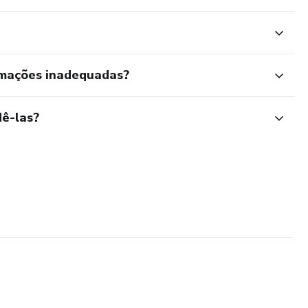
rmações inadequadas?
ê-las?