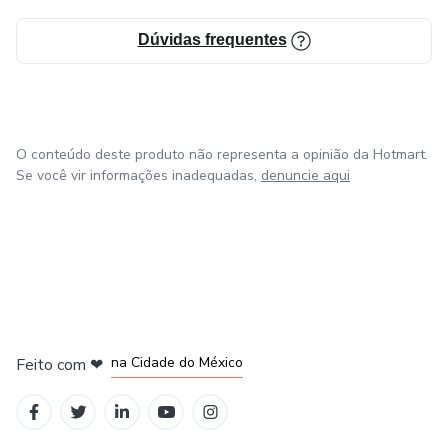
Dúvidas frequentes
O conteúdo deste produto não representa a opinião da Hotmart.
Se você vir informações inadequadas,
denuncie aqui
em Bogotá
em Amsterdam
em Madrid
na Cidade do México
Feito com
❤
em Belo Horizonte