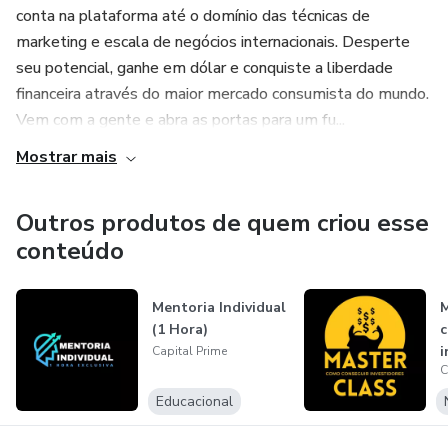
conta na plataforma até o domínio das técnicas de
marketing e escala de negócios internacionais. Desperte
seu potencial, ganhe em dólar e conquiste a liberdade
financeira através do maior mercado consumista do mundo.
Vem com a gente e abra as portas para um fu...
Mostrar mais
Outros produtos de quem criou esse
conteúdo
Mentoria Individual
M
(1 Hora)
c
i
Capital Prime
C
s
Educacional