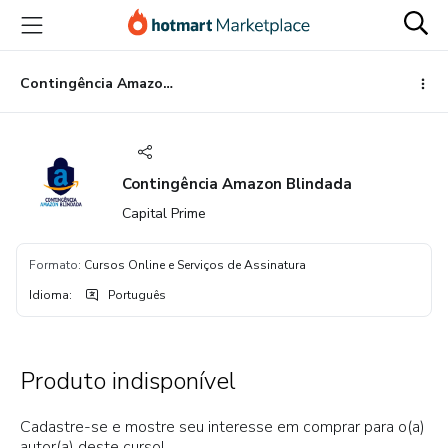
Ir
Ir
Ir
para
para
para
o
o
o
conteúdo
pagamento
rodapé
Contingência Amazon Blindada
principal
Contingência Amazon Blindada
Capital Prime
Formato
:
Cursos Online e Serviços de Assinatura
Idioma
:
Português
Produto indisponível
Cadastre-se e mostre seu interesse em comprar para o(a)
autor(a) deste curso!