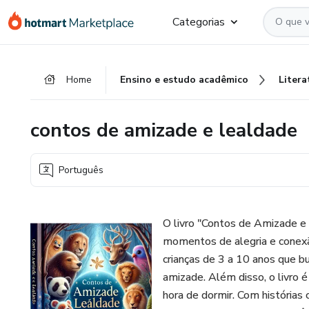
Ir
Ir
Ir
Categorias
para
para
para
o
o
o
conteúdo
pagamento
rodapé
Home
Ensino e estudo acadêmico
Litera
principal
contos de amizade e lealdade
Português
O livro "Contos de Amizade e 
momentos de alegria e conexão 
crianças de 3 a 10 anos que 
amizade. Além disso, o livro é 
hora de dormir. Com histórias 