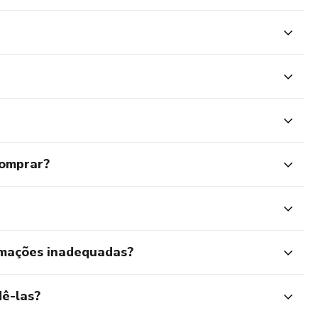
comprar?
rmações inadequadas?
ê-las?