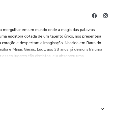
a mergulhar em um mundo onde a magia das palavras
uma escritora dotada de um talento único, nos presenteia
 coração e despertam a imaginação. Nascida em Barra do
ília e Minas Gerais, Ludy, aos 33 anos, já demonstra uma
 esses lugares tão distintos, ela absorveu uma ...