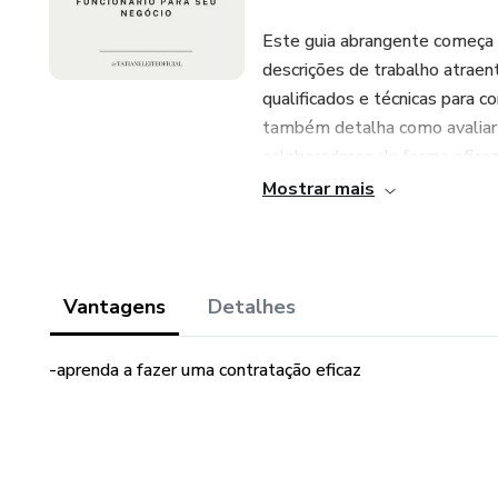
Este guia abrangente começa c
descrições de trabalho atraent
qualificados e técnicas para co
também detalha como avaliar r
colaboradores de forma eficaz
Mostrar mais
"Contratação de Funcionários
qualquer gestor ou empreended
Além dos capítulos principais,
modelos de descrições de tra
Vantagens
Detalhes
gincana em grupo para avaliar 
-aprenda a fazer uma contratação eficaz
Com insights valiosos e ferram
processo de contratação em 
tenha os talentos certos para 