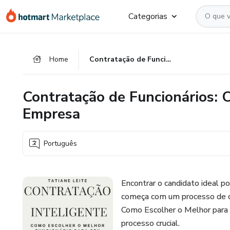
Ir
Ir
Ir
Categorias
para
para
para
o
o
o
conteúdo
pagamento
rodapé
Home
Contratação de Funcionários: Como Escolher o Melhor para sua Empresa
principal
Contratação de Funcionários: 
Empresa
Português
Encontrar o candidato ideal p
começa com um processo de co
Como Escolher o Melhor para 
processo crucial.