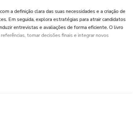
om a definição clara das suas necessidades e a criação de
es. Em seguida, explora estratégias para atrair candidatos
nduzir entrevistas e avaliações de forma eficiente. O livro
eferências, tomar decisões finais e integrar novos
.
" é mais do que um manual—é um recurso essencial para
or que deseja construir uma equipe sólida e produtiva.
 o e-book inclui bônus práticos que oferecem checklists,
balho, exemplos de perguntas de entrevista e técnicas de
habilidades de liderança e trabalho em equipe.
entas práticas, este e-book vai te ajudar a transformar o
uma vantagem competitiva, garantindo que sua empresa
crescer e prosperar.