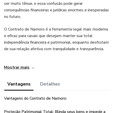
ser muito tênue, e essa confusão pode gerar
consequências financeiras e jurídicas enormes e inesperadas
no futuro.
O Contrato de Namoro é a ferramenta legal mais moderna
e eficaz para casais que desejam manter sua total
independência financeira e patrimonial, enquanto desfrutam
de sua relação afetiva com tranquilidade e transparência.
Elaborado por advogado, este documento serve como uma
Mostrar mais
declaração clara de que a relação é um namoro, afastando
o risco de ser caracterizada como uma união estável e,
consequentemente, a partilha de bens em caso de
Vantagens
Detalhes
término.
Vantagens do Contrato de Namoro:
Proteção Patrimonial Total: Blinda seus bens e impede a