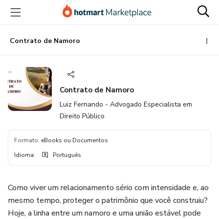
Ir
Ir
Ir
para
para
para
o
o
o
conteúdo
pagamento
rodapé
Contrato de Namoro
principal
Contrato de Namoro
Luiz Fernando - Advogado Especialista em
Direito Público
Formato
:
eBooks ou Documentos
Idioma
:
Português
Como viver um relacionamento sério com intensidade e, ao
mesmo tempo, proteger o patrimônio que você construiu?
Hoje, a linha entre um namoro e uma união estável pode