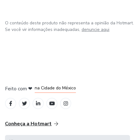
O conteúdo deste produto não representa a opinião da Hotmart.
Se você vir informações inadequadas,
denuncie aqui
em Bogotá
em Amsterdam
em Madrid
na Cidade do México
Feito com
❤
em Belo Horizonte
Conheça a Hotmart