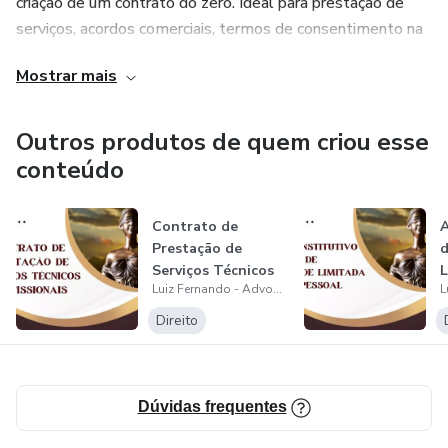
criação de um contrato do zero. Ideal para prestação de
serviços, acordos comerciais, termos de consentimento na
área da saúde e muito mais. Adquira agora e eleve o nível
Mostrar mais
de profissionalismo e segurança dos seus negócios.
Outros produtos de quem criou esse
conteúdo
Contrato de
A
Prestação de
d
Serviços Técnicos
L
Luiz Fernando - Advogado Especialista em Direito Público
Profissionais
U
Direito
Dúvidas frequentes