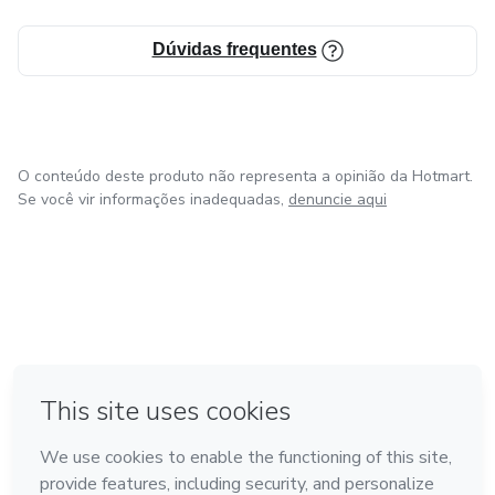
Dúvidas frequentes
O conteúdo deste produto não representa a opinião da Hotmart.
Se você vir informações inadequadas,
denuncie aqui
em Bogotá
em Amsterdam
em Madrid
na Cidade do México
Feito com
❤
em Belo Horizonte