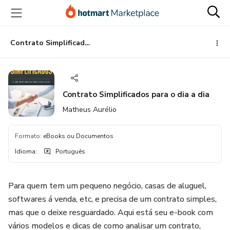
Ir
Ir
Ir
para
para
para
o
o
o
conteúdo
pagamento
rodapé
Contrato Simplificados para o dia a dia
principal
Contrato Simplificados para o dia a dia
Matheus Aurélio
Formato
:
eBooks ou Documentos
Idioma
:
Português
Para quem tem um pequeno negócio, casas de aluguel,
softwares á venda, etc, e precisa de um contrato simples,
mas que o deixe resguardado. Aqui está seu e-book com
vários modelos e dicas de como analisar um contrato,