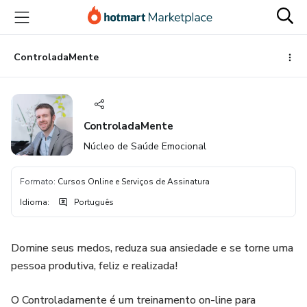
Ir
Ir
Ir
para
para
para
o
o
o
conteúdo
pagamento
rodapé
ControladaMente
principal
ControladaMente
Núcleo de Saúde Emocional
Formato
:
Cursos Online e Serviços de Assinatura
Idioma
:
Português
Domine seus medos, reduza sua ansiedade e se torne uma
pessoa produtiva, feliz e realizada!
O Controladamente é um treinamento on-line para