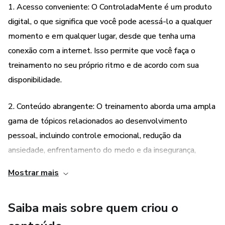
1. Acesso conveniente: O ControladaMente é um produto
Aumentar sua inteligência emocional
digital, o que significa que você pode acessá-lo a qualquer
momento e em qualquer lugar, desde que tenha uma
conexão com a internet. Isso permite que você faça o
treinamento no seu próprio ritmo e de acordo com sua
disponibilidade.
2. Conteúdo abrangente: O treinamento aborda uma ampla
gama de tópicos relacionados ao desenvolvimento
pessoal, incluindo controle emocional, redução da
ansiedade, enfrentamento do medo e da insegurança,
melhoria da saúde mental, aumento do foco e
Mostrar mais
produtividade, relacionamentos saudáveis, qualidade de
vida pessoal e profissional, e inteligência emocional. Isso
Saiba mais sobre quem criou o
garante que você obtenha um conhecimento completo e
abrangente para melhorar sua vida de várias maneiras.