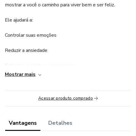
mostrar a você o caminho para viver bem e ser feliz.
Ele ajudará a:
Controlar suas emoções
Reduzir a ansiedade
Enfrentar o medo e a insegurança
Mostrar mais
Melhorar sua saúde mental
Aumentar seu foco e produtividade
Acessar produto comprado
Tornar os relacionamentos mais saudáveis
Vantagens
Detalhes
Melhorar a qualidade de vida pessoal e profissional