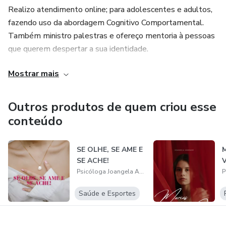
Realizo atendimento online; para adolescentes e adultos,
fazendo uso da abordagem Cognitivo Comportamental.
Também ministro palestras e ofereço mentoria à pessoas
que querem despertar a sua identidade.
Mostrar mais
Meu objetivo aqui, é oferecer informações de qualidade de
forma leve, interessante e informativa, para estimular a
reflexão e a ação; contribuindo assim para o
Outros produtos de quem criou esse
autoconhecimento e desenvolvimento pessoal e
conteúdo
profissional.
SE OLHE, SE AME E
Atuo auxiliando pessoas à enfrentarem e superarem seus
SE ACHE!
problemas, bem como a desenvolverem suas
Psicóloga Joangela Andrade
potencialidades para uma melhor qualidade de vida e bem-
estar... Sou apaixonada pelo comportamento humano, pois
Saúde e Esportes
é fascinante acompanhar a evolução e o desenvolvimento
dos meus pacientes.