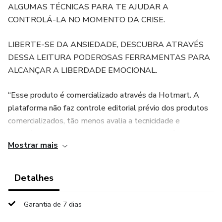
ALGUMAS TÉCNICAS PARA TE AJUDAR A
CONTROLÁ-LA NO MOMENTO DA CRISE.
LIBERTE-SE DA ANSIEDADE, DESCUBRA ATRAVÉS
DESSA LEITURA PODEROSAS FERRAMENTAS PARA
ALCANÇAR A LIBERDADE EMOCIONAL.
“Esse produto é comercializado através da Hotmart. A
plataforma não faz controle editorial prévio dos produtos
comercializados, tão menos avalia a tecnicidade e
experiência daqueles que os produzem. A existência de um
Mostrar mais
produto e sua aquisição, através plataforma, não podem
ser consideradas como garantia de qualidade de conteúdo
e resultado, em qualquer hipótese. Ao adquiri-lo, o
Detalhes
comprador declara estar ciente dessas informações. Os
termos e políticas da Hotmart podem ser acessados aqui,
Garantia de 7 dias
antes mesmo da conclusão da compra."