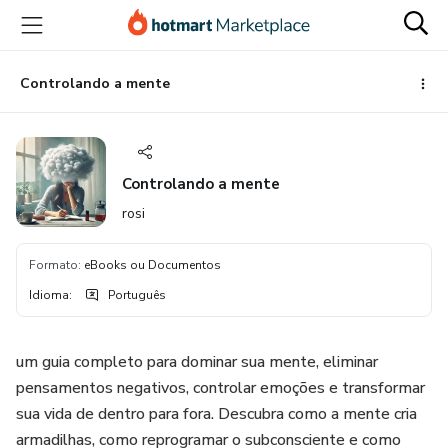
Ir
Ir
Ir
para
para
para
o
o
o
conteúdo
pagamento
rodapé
Controlando a mente
principal
Controlando a mente
rosi
Formato
:
eBooks ou Documentos
Idioma
:
Português
um guia completo para dominar sua mente, eliminar
pensamentos negativos, controlar emoções e transformar
sua vida de dentro para fora. Descubra como a mente cria
armadilhas, como reprogramar o subconsciente e como