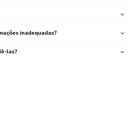
rmações inadequadas?
ê-las?