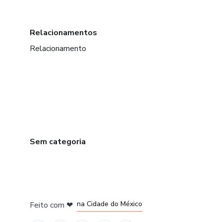
Relacionamentos
Relacionamento
Sem categoria
em Bogotá
em Amsterdam
em Madrid
na Cidade do México
Feito com
❤
em Belo Horizonte