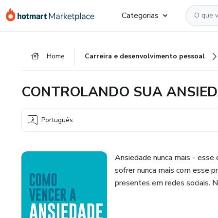
Ir
Ir
Ir
Categorias
para
para
para
o
o
o
conteúdo
pagamento
rodapé
Home
Carreira e desenvolvimento pessoal
principal
CONTROLANDO SUA ANSIE
Português
Ansiedade nunca mais - esse e
sofrer nunca mais com esse p
presentes em redes sociais. Nã