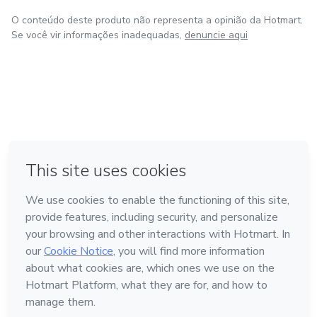
O conteúdo deste produto não representa a opinião da Hotmart.
Se você vir informações inadequadas,
denuncie aqui
em Bogotá
em Amsterdam
em Madrid
na Cidade do México
Feito com
❤
em Belo Horizonte
Conheça a Hotmart
Idioma
Português