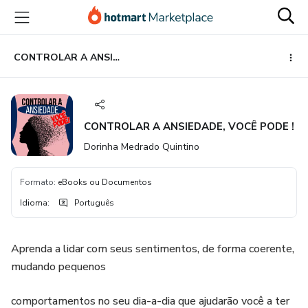
Ir
Ir
Ir
para
para
para
o
o
o
conteúdo
pagamento
rodapé
CONTROLAR A ANSIEDADE, VOCÊ PODE !
principal
CONTROLAR A ANSIEDADE, VOCÊ PODE !
Dorinha Medrado Quintino
Formato
:
eBooks ou Documentos
Idioma
:
Português
Aprenda a lidar com seus sentimentos, de forma coerente,
mudando pequenos
comportamentos no seu dia-a-dia que ajudarão você a ter