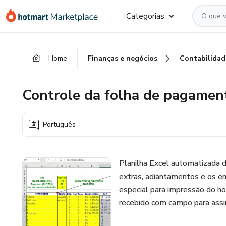
Ir
Ir
Ir
Categorias
para
para
para
o
o
o
conteúdo
pagamento
rodapé
Home
Finanças e negócios
Contabilidad
principal
Controle da folha de pagamen
Português
Planilha Excel automatizada 
extras, adiantamentos e os e
especial para impressão do ho
recebido com campo para assi