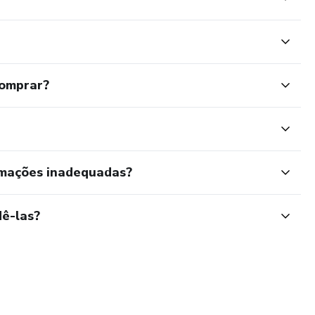
comprar?
rmações inadequadas?
ê-las?