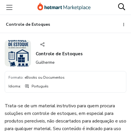
Ir
Ir
Ir
para
para
para
o
o
o
conteúdo
pagamento
rodapé
Controle de Estoques
principal
Controle de Estoques
Guilherme
Formato
:
eBooks ou Documentos
Idioma
:
Português
Trata-se de um material instrutivo para quem procura
soluções em controle de estoques, em especial para
produtos perecíveis, não descartados para adequação e uso
para qualquer material. Seu conteúdo é indicado para uso