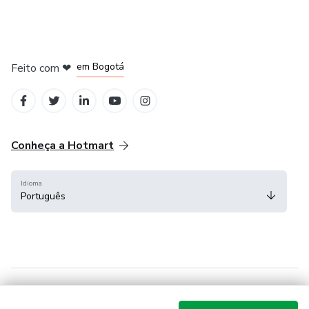
em Amsterdam
em Madrid
em Bogotá
Feito com
❤
em Belo Horizonte
na Cidade do México
Conheça a Hotmart
Idioma
Português
Central de ajuda
Termos
Privacidade
Cookies