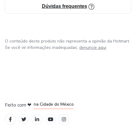
Dúvidas frequentes
O conteúdo deste produto não representa a opinião da Hotmart.
Se você vir informações inadequadas,
denuncie aqui
em Bogotá
em Amsterdam
em Madrid
na Cidade do México
Feito com
❤
em Belo Horizonte