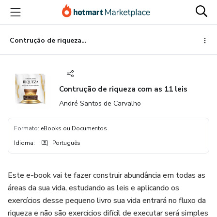
Ir
Ir
Ir
para
para
para
o
o
o
conteúdo
pagamento
rodapé
Contrução de riqueza com as 11 leis
principal
Contrução de riqueza com as 11 leis
André Santos de Carvalho
Formato
:
eBooks ou Documentos
Idioma
:
Português
Este e-book vai te fazer construir abundância em todas as
áreas da sua vida, estudando as leis e aplicando os
exercícios desse pequeno livro sua vida entrará no fluxo da
riqueza e não são exercícios difícil de executar será simples