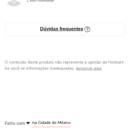
1 Ano Hotmarter
Dúvidas frequentes
O conteúdo deste produto não representa a opinião da Hotmart.
Se você vir informações inadequadas,
denuncie aqui
em Bogotá
em Amsterdam
em Madrid
na Cidade do México
Feito com
❤
em Belo Horizonte