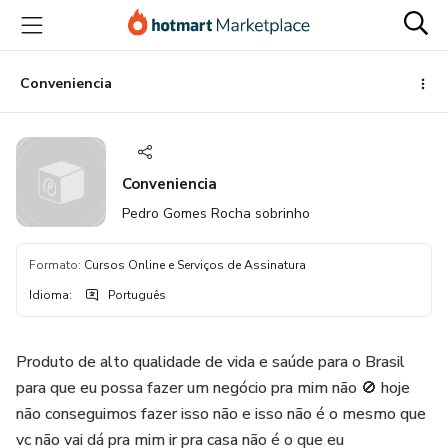
Ir
Ir
Ir
para
para
para
o
o
o
conteúdo
pagamento
rodapé
Conveniencia
principal
Conveniencia
Pedro Gomes Rocha sobrinho
Formato
:
Cursos Online e Serviços de Assinatura
Idioma
:
Português
Produto de alto qualidade de vida e saúde para o Brasil
para que eu possa fazer um negócio pra mim não 🚫 hoje
não conseguimos fazer isso não e isso não é o mesmo que
vc não vai dá pra mim ir pra casa não é o que eu