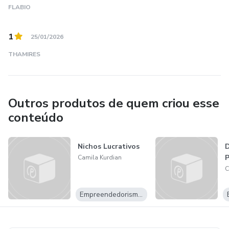
FLABIO
1
25/01/2026
THAMIRES
Outros produtos de quem criou esse
conteúdo
Nichos Lucrativos
P
Camila Kurdian
C
Empreendedorismo Digital