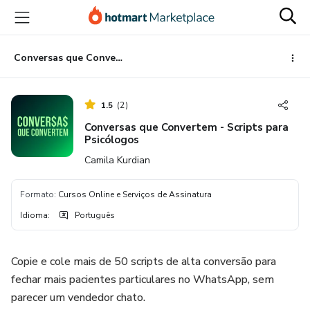
Ir
Ir
Ir
para
para
para
o
o
o
conteúdo
pagamento
rodapé
Conversas que Convertem - Scripts para Psicólogos
principal
1.5
(
2
)
Conversas que Convertem - Scripts para
Psicólogos
Camila Kurdian
Formato
:
Cursos Online e Serviços de Assinatura
Idioma
:
Português
Copie e cole mais de 50 scripts de alta conversão para
fechar mais pacientes particulares no WhatsApp, sem
parecer um vendedor chato.