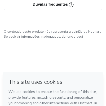
Dúvidas frequentes
O conteúdo deste produto não representa a opinião da Hotmart.
Se você vir informações inadequadas,
denuncie aqui
em Amsterdam
em Madrid
em Bogotá
Feito com
❤
em Belo Horizonte
na Cidade do México