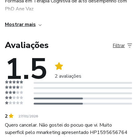
Formada em Terapia Cognitiva de alto desempenho com
PhD Ane Vaz
Formada em Sexualidade pelo Núcleo de Psicologia
Mostrar mais
Formada em Sexualidade com PhD Aline Sardinha
Avaliações
Filtrar
1.5
Atuo em clínica particular com mulheres, homens e casais
no Rio de Janeiro e online.
2 avaliações
2
27/01/2026
Quero cancelar. Não gostei do pocuo que vi. Muito
superficil pelo mnarketing apresentado HP1595656764