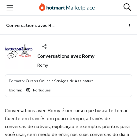
Ir
Ir
Ir
para
para
para
o
o
o
conteúdo
pagamento
rodapé
Conversations avec Romy
principal
Conversations avec Romy
Romy
Formato
:
Cursos Online e Serviços de Assinatura
Idioma
:
Português
Conversations avec Romy é um curso que busca te tornar
fluente em francês em pouco tempo, a través de
conversas de nativos, explicação e exemplos prontos para
você usar, sem medo de errar, nas suas conversas do dia a