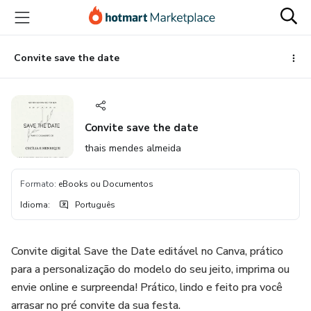
Ir
Ir
Ir
para
para
para
o
o
o
conteúdo
pagamento
rodapé
Convite save the date
principal
Convite save the date
thais mendes almeida
Formato
:
eBooks ou Documentos
Idioma
:
Português
Convite digital Save the Date editável no Canva, prático
para a personalização do modelo do seu jeito, imprima ou
envie online e surpreenda! Prático, lindo e feito pra você
arrasar no pré convite da sua festa.