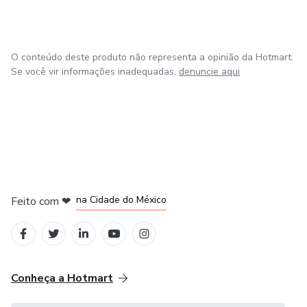
O conteúdo deste produto não representa a opinião da Hotmart.
Se você vir informações inadequadas,
denuncie aqui
em Bogotá
em Amsterdam
em Madrid
na Cidade do México
Feito com
❤
em Belo Horizonte
Conheça a Hotmart