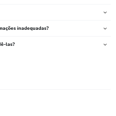
rmações inadequadas?
ê-las?