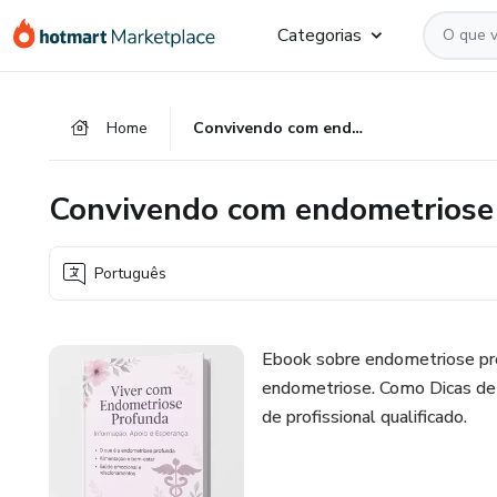
Ir
Ir
Ir
Categorias
para
para
para
o
o
o
conteúdo
pagamento
rodapé
Home
Convivendo com endometriose
principal
Convivendo com endometriose
Português
Ebook sobre endometriose pro
endometriose. Como Dicas de 
de profissional qualificado.