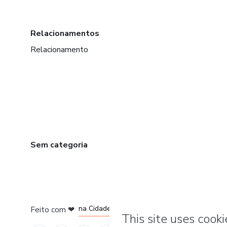
Relacionamentos
Relacionamento
Sem categoria
em Bogotá
em Amsterdam
em Madrid
na Cidade do México
Feito com
❤
em Belo Horizonte