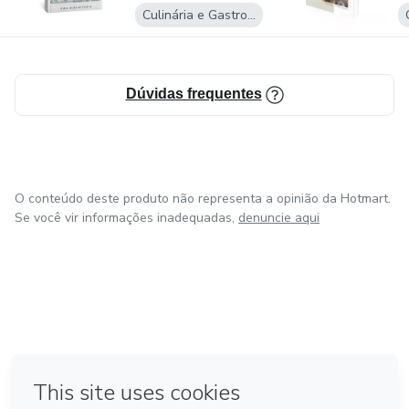
linha de Stroopwafels. Contam uma trajetória de sucesso
Culinária e Gastronomia
e superação no ramos da Biscoiteria.
Este é nosso presente para VOCÊ iniciar sua jornada nesse
Dúvidas frequentes
mudo de Sabores.
O conteúdo deste produto não representa a opinião da Hotmart.
Se você vir informações inadequadas,
denuncie aqui
em Bogotá
em Amsterdam
em Madrid
na Cidade do México
Feito com
❤