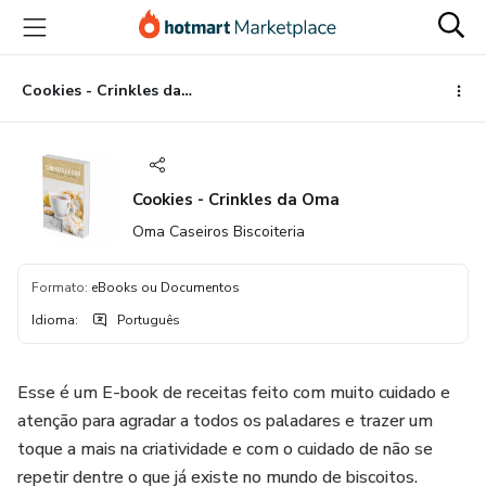
Ir
Ir
Ir
para
para
para
o
o
o
conteúdo
pagamento
rodapé
Cookies - Crinkles da Oma
principal
Cookies - Crinkles da Oma
Oma Caseiros Biscoiteria
Formato
:
eBooks ou Documentos
Idioma
:
Português
Esse é um E-book de receitas feito com muito cuidado e
atenção para agradar a todos os paladares e trazer um
toque a mais na criatividade e com o cuidado de não se
repetir dentre o que já existe no mundo de biscoitos.