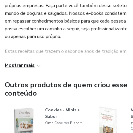
próprias empresas. Faça parte você também desse seleto
mundo de doçuras e salgados. Nossos e-books consistem
em repassar conhecimentos básicos para que cada pessoa
possa escolher um caminho a seguir, seja profissionalizante
ou apenas para uso próprio.
Estas receitas que trazem o sabor de anos de tradição em
uma História de Sucesso.
Mostrar mais
Criamos varias linhas de e-books, onde a partir de uma
receita base de família criaram-se assim as receitas
Outros produtos de quem criou esse
amanteigadas da Oma e que desenvolvidas por Sandra
conteúdo
Inez , no passar de testes foram desenvolvidos com
outros ingredientes e sabores elevando a produção. A
Cookies - Minis +
N
Linha de Biscoitos tradicionais foram sendo recriados com
Sabor
B
muito mais sabor. A Linha Natal com um sucesso que cruza
c
Oma Caseiros Biscoiteria
as fronteiras de uma historia. Os Biscoitos salgados e a
f