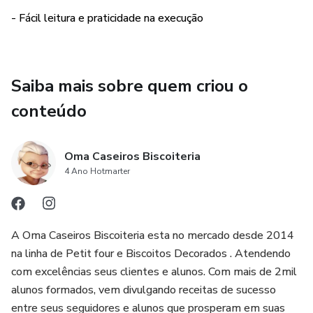
Esse E-book contém a História, Perguntas e respostas
- Fácil leitura e praticidade na execução
frequentes, Informações sobre ingredientes, Dicas e
Armazenamento e a cada receita variações da mesma para
criar e recriar novas receitas.
Saiba mais sobre quem criou o
São 6 receitas e um total de 12 variações de sabores.
conteúdo
Um E-book cheio de criatividade, Sabor e Cores
Oma Caseiros Biscoiteria
4 Ano Hotmarter
A Oma Caseiros Biscoiteria esta no mercado desde 2014
na linha de Petit four e Biscoitos Decorados . Atendendo
com excelências seus clientes e alunos. Com mais de 2mil
alunos formados, vem divulgando receitas de sucesso
entre seus seguidores e alunos que prosperam em suas