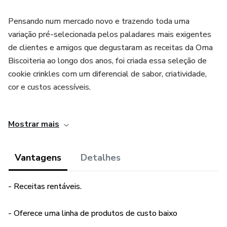
Pensando num mercado novo e trazendo toda uma
variação pré-selecionada pelos paladares mais exigentes
de clientes e amigos que degustaram as receitas da Oma
Biscoiteria ao longo dos anos, foi criada essa seleção de
cookie crinkles com um diferencial de sabor, criatividade,
cor e custos acessíveis.
São biscoitos que podem ser degustados a qualquer
Mostrar mais
momento e comercializados em diferentes datas
comemorativas.
Vantagens
Detalhes
Cookie Crinkle é um Biscoito de massa irresistível.
Crocante por fora e macio por dentro. Cheio de sabor a
- Receitas rentáveis.
cada mordida e com uma aparência incrível que remete seu
craquelado nas cores encantadoras.
- Oferece uma linha de produtos de custo baixo