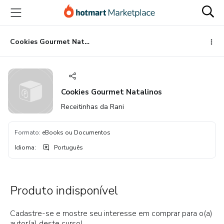
Ir
Ir
Ir
para
para
para
o
o
o
conteúdo
pagamento
rodapé
Cookies Gourmet Natalinos
principal
Cookies Gourmet Natalinos
Receitinhas da Rani
Formato
:
eBooks ou Documentos
Idioma
:
Português
Produto indisponível
Cadastre-se e mostre seu interesse em comprar para o(a)
autor(a) deste curso!