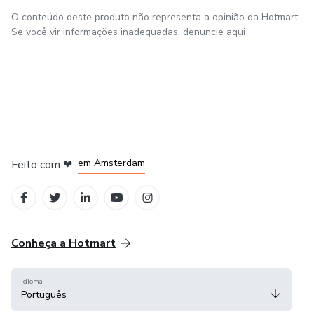
O conteúdo deste produto não representa a opinião da Hotmart.
Se você vir informações inadequadas,
denuncie aqui
em Madrid
em Amsterdam
Feito com
❤
em Belo Horizonte
na Cidade do México
em Bogotá
Conheça a Hotmart
Idioma
Português