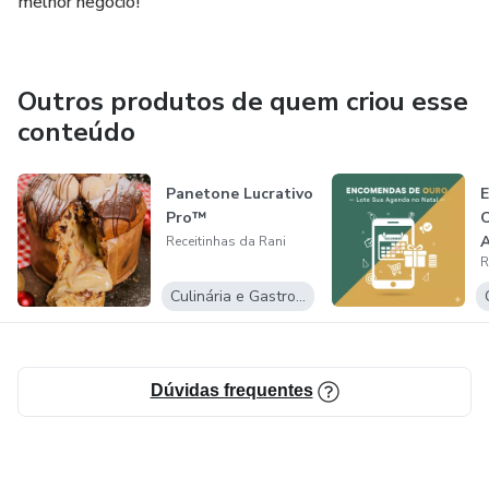
melhor negócio!
Outros produtos de quem criou esse
conteúdo
Panetone Lucrativo
Pro™
O
A
Receitinhas da Rani
R
Culinária e Gastronomia
Dúvidas frequentes