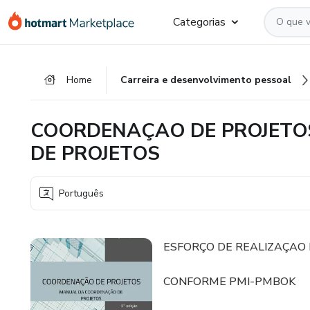
Ir
Ir
Ir
Categorias
para
para
para
o
o
o
conteúdo
pagamento
rodapé
Home
Carreira e desenvolvimento pessoal
principal
COORDENAÇAO DE PROJET
DE PROJETOS
Português
ESFORÇO DE REALIZAÇAO
CONFORME PMI-PMBOK