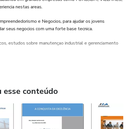
iencia nestas areas.
preendedorismo e Negocios, para ajudar os jovens
ar seus negocios com uma forte base tecnica.
os, estudos sobre manutençao industrial e gerenciamento
e grandes empresas como as citadas acima.
tos:
as e profissionais das diversas areas , principalmente em
ao
u esse conteúdo