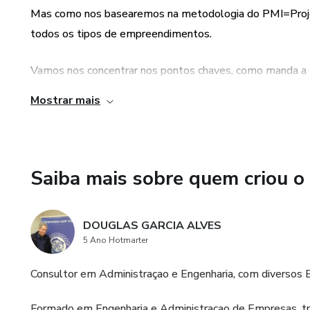
Mas como nos basearemos na metodologia do PMI=Projec
todos os tipos de empreendimentos.
Vamos nos concentrar nos pontos chaves, como manda a m
organizaçao. Sem organizar adequada nao teremos planej
Mostrar mais
Abordaremos
1-INTRODUÇAO
Saiba mais sobre quem criou o
Esforcos de Marketing e administraçao e negocios
Esforço de preparaçao de uma proposta
DOUGLAS GARCIA ALVES
5 Ano Hotmarter
Esforço de realizaçao de uma projeto
Consultor em Administraçao e Engenharia, com diversos 
Papel do Gerente, coordenador
Formado em Engenharia e Administraçao de Empresas, 