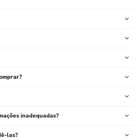
comprar?
eto.
rmações inadequadas?
ê-las?