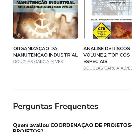
3. O Gerente de Projeto
• Tarefas
• Implementaçao
ORGANIZAÇAO DA
ANALISE DE RISCOS 
• Controle.
MANUTENÇAO INDUSTRIAL
VOLUME 2 TOPICOS
ESPECIAIS
DOUGLAS GARCIA ALVES
4. O que um Gerente de Projetos precisa saber.
DOUGLAS GARCIA ALVE
• Problemas a serem evitados
• Fatores-chave a definir
Perguntas Frequentes
• Plano de execuçao para todas as areas-chave
Quem avaliou COORDENAÇAO DE PROJETO
• Engenharia, suprimentos, montagens e testes .
PROJETOS?