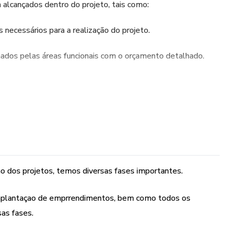
m alcançados dentro do projeto, tais como:
s necessários para a realização do projeto.
mados pelas áreas funcionais com o orçamento detalhado.
ios e de terceiros.
rios e de terceiros para que tenham uma ação harmônica.
modo que esta realize o que foi planejado.
 dos projetos, temos diversas fases importantes.
trar no presente estudo.
 implantaçao de emprrendimentos, bem como todos os
sas fases.