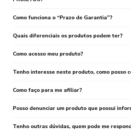
Ate o comissionamento ou entrega final do projeto
Como funciona o “Prazo de Garantia”?
5. Gerenciamento por intuiçao x planejamento
Quais diferenciais os produtos podem ter?
• Um estudo de caso.
Como acesso meu produto?
6. Exercicio pratico.Consolidaçao da teoria.
Tenho interesse neste produto, como posso 
7-Porque a administraçao de um projeto falha !
Especificaçoes tecnicas. Detalhamento do escopo,
Como faço para me afiliar?
O Contrato, coordenaçao e controle, fluxo de caixa do proj
Posso denunciar um produto que possui info
8. Gerencimento de Projetos efetivo x confliyos.
Tenho outras dúvidas, quem pode me respond