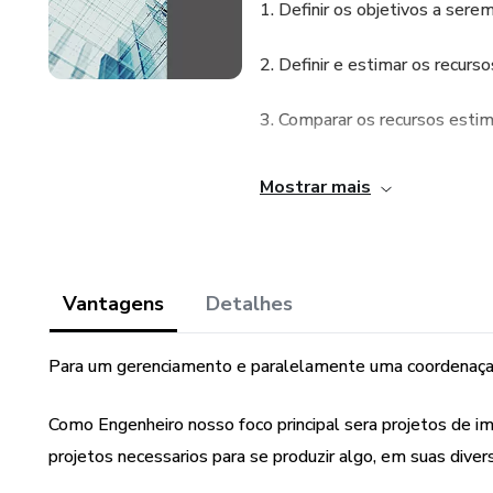
1. Definir os objetivos a sere
2. Definir e estimar os recurso
3. Comparar os recursos esti
4. Classificar os recursos própr
Mostrar mais
5. Organizar os recursos próp
6. Obter os recursos.
Vantagens
Detalhes
7. Gerenciar a organização de 
Para um gerenciamento e paralelamente uma coordenaçao
Esta metas procuraremos mos
Como Engenheiro nosso foco principal sera projetos de
projetos necessarios para se produzir algo, em suas diver