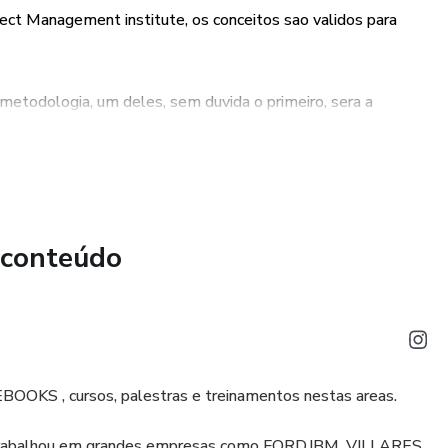
t Management institute, os conceitos sao validos para
etodologia, um deles, sem duvida o primeiro, sera a
amento e em consequencia o Gerenciamento serã mais dificil.
 conteúdo
EBOOKS , cursos, palestras e treinamentos nestas areas.
trabalhou em grandes empresas como FORD,IBM, VILLARES,