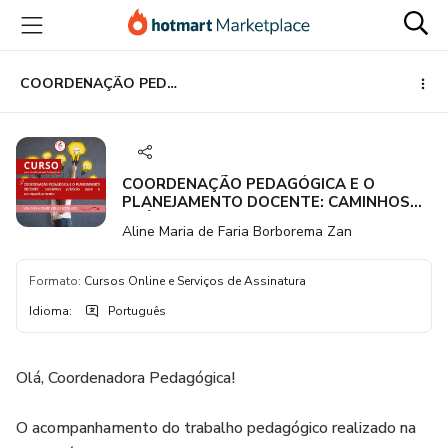
Ir
Ir
Ir
para
para
para
o
o
o
conteúdo
pagamento
rodapé
COORDENAÇÃO PEDAGÓGICA E O PLANEJAMENTO DOCENTE: CAMINHOS PRÁTICOS PARA O ACOMPANHAMENTO
principal
COORDENAÇÃO PEDAGÓGICA E O
PLANEJAMENTO DOCENTE: CAMINHOS
PRÁTICOS PARA O ACOMPANHAMENTO
Aline Maria de Faria Borborema Zan
Formato
:
Cursos Online e Serviços de Assinatura
Idioma
:
Português
Olá, Coordenadora Pedagógica!
O acompanhamento do trabalho pedagógico realizado na