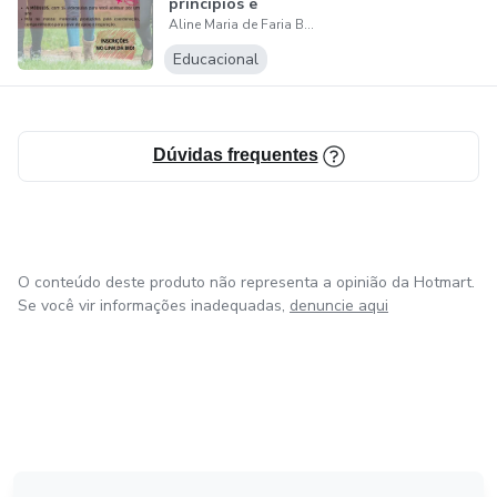
princípios e
Aline Maria de Faria Borborema Zan
estratégias para
insp...
Educacional
Dúvidas frequentes
O conteúdo deste produto não representa a opinião da Hotmart.
Se você vir informações inadequadas,
denuncie aqui
em Bogotá
em Amsterdam
em Madrid