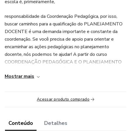
escola é, primeiramente,
responsabilidade da Coordenação Pedagógica, por isso,
buscar caminhos para a qualificação do PLANEJAMENTO
DOCENTE é uma demanda importante e constante da
coordenação. Se você precisa de apoio para orientar e
encaminhar as ações pedagógicas no planejamento
docente, nós podemos te ajudar! A partir do curso
COORDENAÇÃO PEDAGÓGICA E O PLANEJAMENTO
DOCENTE: CAMINHOS PRÁTICOS PARA O
Mostrar mais
ACOMPANHAMENTO, convidamos você para
caminharmos juntas, percorrendo um caminho prático para o
acompanhamento do planejamento docente de forma
Acessar produto comprado
inspiradora e com muitas possibilidades de construir novos
conhecimentos...
DURAÇÃO DO CURSO: 5 aulas assíncronas
Conteúdo
Detalhes