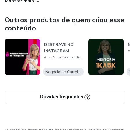
Mostrar mais
Outros produtos de quem criou esse
conteúdo
DESTRAVE NO
M
INSTAGRAM
Ana Paula Paixão Educação Empresarial
Negócios e Carreira
Dúvidas frequentes