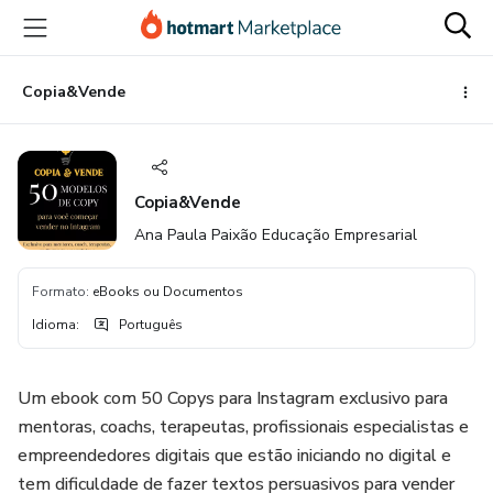
Ir
Ir
Ir
para
para
para
o
o
o
conteúdo
pagamento
rodapé
Copia&Vende
principal
Copia&Vende
Ana Paula Paixão Educação Empresarial
Formato
:
eBooks ou Documentos
Idioma
:
Português
Um ebook com 50 Copys para Instagram exclusivo para
mentoras, coachs, terapeutas, profissionais especialistas e
empreendedores digitais que estão iniciando no digital e
tem dificuldade de fazer textos persuasivos para vender