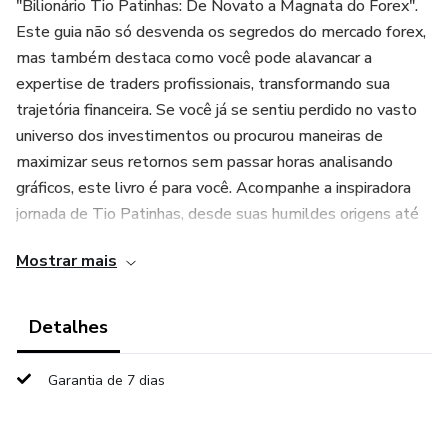
"Bilionário Tio Patinhas: De Novato a Magnata do Forex".
Este guia não só desvenda os segredos do mercado forex,
mas também destaca como você pode alavancar a
expertise de traders profissionais, transformando sua
trajetória financeira. Se você já se sentiu perdido no vasto
universo dos investimentos ou procurou maneiras de
maximizar seus retornos sem passar horas analisando
gráficos, este livro é para você. Acompanhe a inspiradora
jornada de Tio Patinhas, desde suas humildes origens até
se tornar uma referência no forex. Junte-se a nós e
Mostrar mais
desbloqueie o seu potencial para a prosperidade financeira!
Detalhes
Garantia de 7 dias