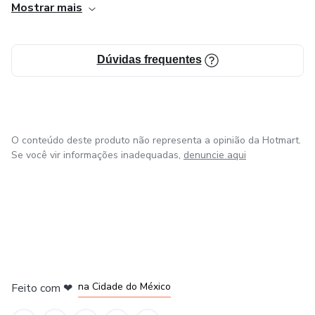
Mostrar mais
Dúvidas frequentes
O conteúdo deste produto não representa a opinião da Hotmart.
Se você vir informações inadequadas,
denuncie aqui
em Bogotá
em Amsterdam
em Madrid
na Cidade do México
Feito com
❤
em Belo Horizonte