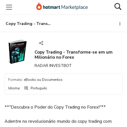
Ir
Ir
Ir
para
para
para
o
o
o
conteúdo
pagamento
rodapé
Copy Trading - Transforme-se em um Milionário no Forex
principal
Copy Trading - Transforme-se em um
Milionário no Forex
RADAR INVESTBOT
Formato
:
eBooks ou Documentos
Idioma
:
Português
**"Descubra o Poder do Copy Trading no Forex!"**
Adentre no revolucionário mundo do copy trading com