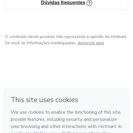
Dúvidas frequentes
O conteúdo deste produto não representa a opinião da Hotmart.
Se você vir informações inadequadas,
denuncie aqui
na Cidade do México
Feito com
❤
em Belo Horizonte
em Bogotá
em Amsterdam
em Madrid
Conheça a Hotmart