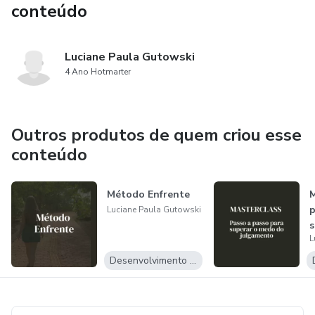
conteúdo
Luciane Paula Gutowski
4 Ano Hotmarter
Outros produtos de quem criou esse
conteúdo
Método Enfrente
M
p
Luciane Paula Gutowski
s
L
j
Desenvolvimento Pessoal