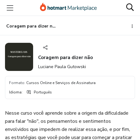
Ir
Ir
Ir
para
para
para
o
o
o
conteúdo
pagamento
rodapé
Coragem para dizer não
principal
Coragem para dizer não
Luciane Paula Gutowski
Formato
:
Cursos Online e Serviços de Assinatura
Idioma
:
Português
Nesse curso você aprende sobre a origem da dificuldade
para falar "não", os pensamentos e sentimentos
envolvidos que impedem de realizar essa ação, e por fim,
as estratégias que você pode usar para começar a praticar