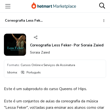
Ir
Ir
Ir
para
para
para
o
o
o
conteúdo
pagamento
rodapé
Coreografia Less Feker- Por Soraia Zaied
principal
Coreografia Less Feker- Por Soraia Zaied
Soraia Zaied
Formato
:
Cursos Online e Serviços de Assinatura
Idioma
:
Português
Este é um subproduto do curso Queens of Hips.
Este é um conjuntos de aulas da coreografia da música
"Lessa Feker", voltadas para ensinar aos alunos como criar