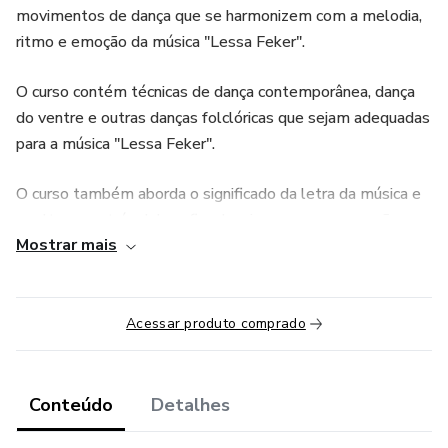
movimentos de dança que se harmonizem com a melodia,
ritmo e emoção da música "Lessa Feker".
O curso contém técnicas de dança contemporânea, dança
do ventre e outras danças folclóricas que sejam adequadas
para a música "Lessa Feker".
O curso também aborda o significado da letra da música e
a cultura por trás dela, a fim de criar uma compreensão
Mostrar mais
mais profunda da conexão entre a música e a dança.
-
Acessar produto comprado
This is a byproduct of the Queens of Hips course.
This is a series of choreography classes for the song
Conteúdo
Detalhes
"Lessa Feker", aimed at teaching students how to create