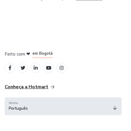
em Amsterdam
em Madrid
em Bogotá
Feito com
❤
em Belo Horizonte
na Cidade do México
Conheça a Hotmart
Idioma
Português