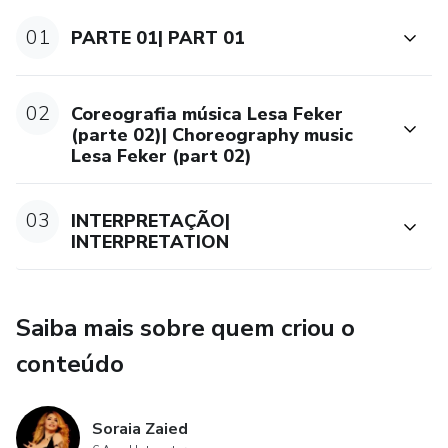
dance movements that harmonize with the melody,
rhythm, and emotion of the song "Lessa Feker".
01
PARTE 01| PART 01
The course contains techniques from contemporary dance,
belly dance, and other folk dances that are suitable for the
02
Coreografia música Lesa Feker
song "Less Feker".
(parte 02)| Choreography music
Lesa Feker (part 02)
The course also covers the meaning of the song's lyrics
and the culture behind it, in order to create a deeper
03
INTERPRETAÇÃO|
understanding of the connection between music and dance.
INTERPRETATION
Saiba mais sobre quem criou o
conteúdo
Soraia Zaied