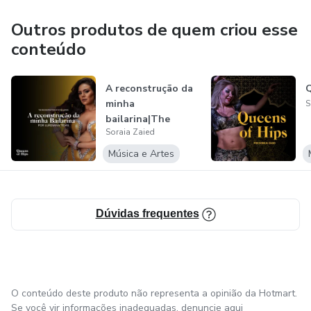
visited more than 70 countries through dance. During this
time, I have acquired an immense knowledge of content
Outros produtos de quem criou esse
that I now seek to share with dancers all over the world.
conteúdo
A reconstrução da
Q
minha
S
bailarina|The
Soraia Zaied
reconstruction of
my d...
Música e Artes
Dúvidas frequentes
O conteúdo deste produto não representa a opinião da Hotmart.
Se você vir informações inadequadas,
denuncie aqui