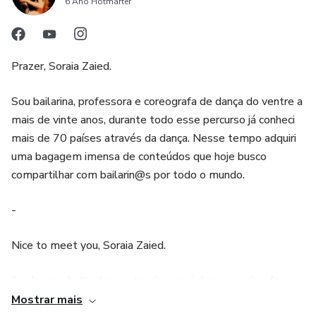
6 Ano Hotmarter
Prazer, Soraia Zaied.
Sou bailarina, professora e coreografa de dança do ventre a
mais de vinte anos, durante todo esse percurso já conheci
mais de 70 países através da dança. Nesse tempo adquiri
uma bagagem imensa de conteúdos que hoje busco
compartilhar com bailarin@s por todo o mundo.
-
Nice to meet you, Soraia Zaied.
I've been a belly dancer, teacher, and choreographer for
over twenty years, and throughout this journey, I've already
Mostrar mais