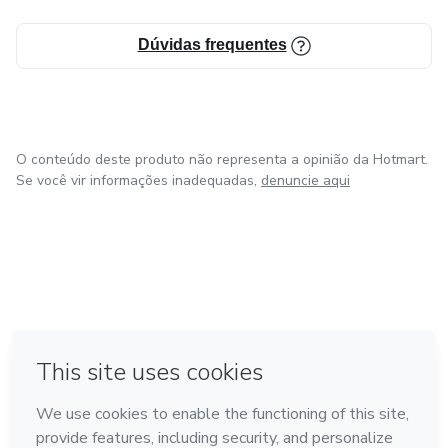
Dúvidas frequentes
O conteúdo deste produto não representa a opinião da Hotmart.
Se você vir informações inadequadas,
denuncie aqui
em Amsterdam
em Madrid
em Bogotá
Feito com
❤
em Belo Horizonte
na Cidade do México