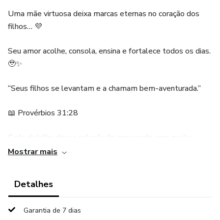
Uma mãe virtuosa deixa marcas eternas no coração dos
filhos… 💜
Seu amor acolhe, consola, ensina e fortalece todos os dias.
🥹✨
“Seus filhos se levantam e a chamam bem-aventurada.”
📖 Provérbios 31:28
Cada detalhe dessa coleção foi preparado com muito
carinho para homenagear as mamães de forma especial,
Mostrar mais
delicada e cheia de amor de Deus. 💐👑
Detalhes
💜 Coroa temática
Garantia de 7 dias
💜 Plaquinhas para fotos