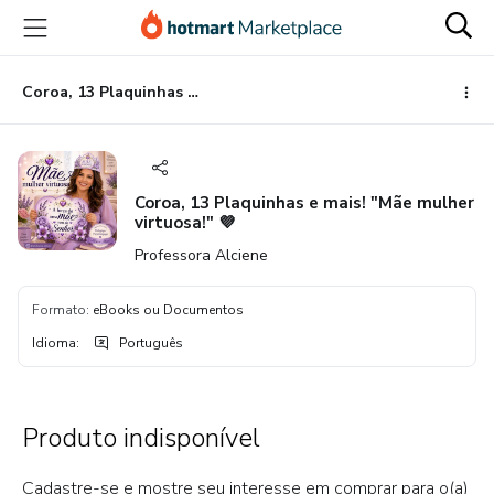
Ir
Ir
Ir
para
para
para
o
o
o
conteúdo
pagamento
rodapé
Coroa, 13 Plaquinhas e mais! "Mãe mulher virtuosa!" 💜
principal
Coroa, 13 Plaquinhas e mais! "Mãe mulher
virtuosa!" 💜
Professora Alciene
Formato
:
eBooks ou Documentos
Idioma
:
Português
Produto indisponível
Cadastre-se e mostre seu interesse em comprar para o(a)