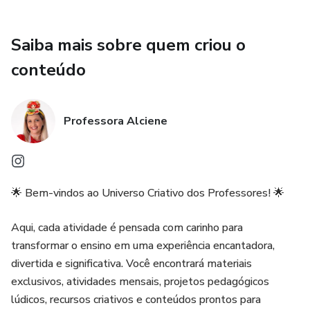
💜 Artes encantadoras para celebrar o Dia das Mães
Saiba mais sobre quem criou o
Idealizado e produzido pela pedagoga/psicopedagoga
conteúdo
Alciene Alves ✨
📲 @professora_alciene
Professora Alciene
🌟 Bem-vindos ao Universo Criativo dos Professores! 🌟
Aqui, cada atividade é pensada com carinho para
transformar o ensino em uma experiência encantadora,
divertida e significativa. Você encontrará materiais
exclusivos, atividades mensais, projetos pedagógicos
lúdicos, recursos criativos e conteúdos prontos para