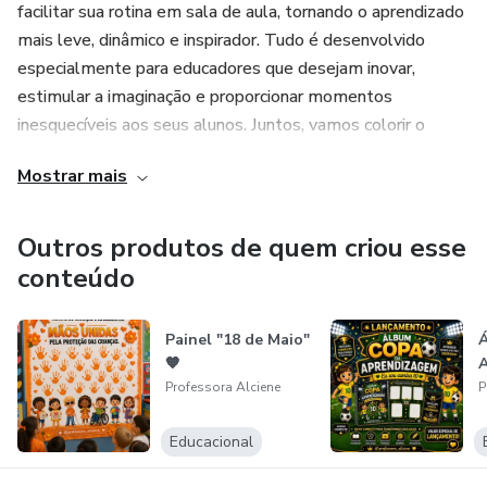
facilitar sua rotina em sala de aula, tornando o aprendizado
mais leve, dinâmico e inspirador. Tudo é desenvolvido
especialmente para educadores que desejam inovar,
estimular a imaginação e proporcionar momentos
inesquecíveis aos seus alunos. Juntos, vamos colorir o
conhecimento, despertar talentos e transformar cada aula
Mostrar mais
em um verdadeiro universo de descobertas, criatividade e
magia! ✨📚🎨
Outros produtos de quem criou esse
Profª Alciene 👩‍🏫💖
conteúdo
Painel "18 de Maio"
Á
🧡
A
Professora Alciene
P
Educacional