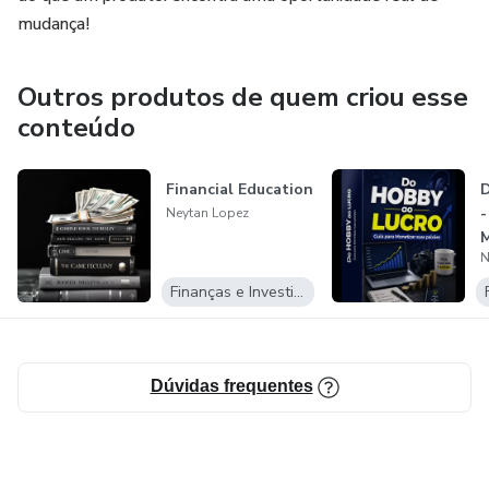
mudança!
Outros produtos de quem criou esse
conteúdo
Financial Education
D
-
Neytan Lopez
M
N
p
Finanças e Investimentos
Dúvidas frequentes