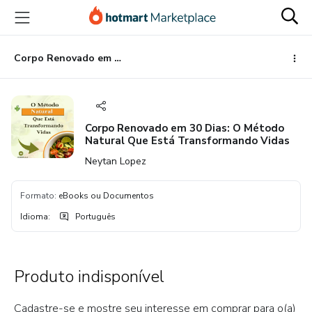
Ir
Ir
Ir
para
para
para
o
o
o
conteúdo
pagamento
rodapé
Corpo Renovado em 30 Dias: O Método Natural Que Está Transformando Vidas
principal
Corpo Renovado em 30 Dias: O Método
Natural Que Está Transformando Vidas
Neytan Lopez
Formato
:
eBooks ou Documentos
Idioma
:
Português
Produto indisponível
Cadastre-se e mostre seu interesse em comprar para o(a)