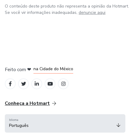
O conteúdo deste produto não representa a opinião da Hotmart.
Se você vir informações inadequadas,
denuncie aqui
em Bogotá
em Amsterdam
em Madrid
na Cidade do México
Feito com
❤
em Belo Horizonte
Conheça a Hotmart
Idioma
Português