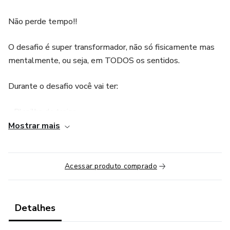
Não perde tempo!!
O desafio é super transformador, não só fisicamente mas
mentalmente, ou seja, em TODOS os sentidos.
Durante o desafio você vai ter:
- Planilha de treino
Mostrar mais
- Planilha de Treinos de força
- Planilha de treino de mobilidade
Acessar produto comprado
- Orientações nutricionais para melhorar sua performance
na corrida
Detalhes
- Estratégias nutricionais para emagrecimento