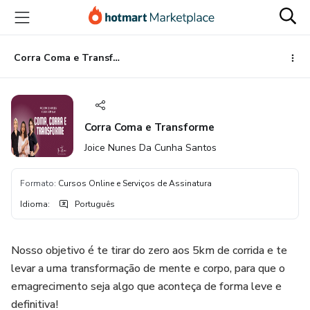
Ir
Ir
Ir
para
para
para
o
o
o
conteúdo
pagamento
rodapé
Corra Coma e Transforme
principal
Corra Coma e Transforme
Joice Nunes Da Cunha Santos
Formato
:
Cursos Online e Serviços de Assinatura
Idioma
:
Português
Nosso objetivo é te tirar do zero aos 5km de corrida e te
levar a uma transformação de mente e corpo, para que o
emagrecimento seja algo que aconteça de forma leve e
definitiva!