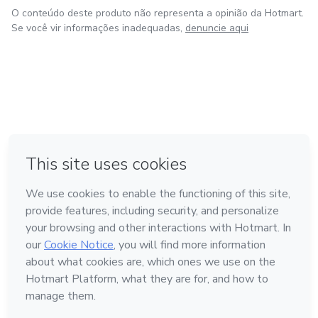
O conteúdo deste produto não representa a opinião da Hotmart.
Se você vir informações inadequadas,
denuncie aqui
na Cidade do México
Feito com
❤
em Belo Horizonte
em Bogotá
em Amsterdam
em Madrid
Conheça a Hotmart
Idioma
Português