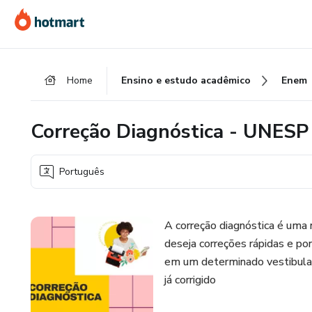
Ir
Ir
Ir
para
para
para
o
o
o
conteúdo
pagamento
rodapé
Home
Ensino e estudo acadêmico
Enem
principal
Correção Diagnóstica - UNESP
Português
A correção diagnóstica é uma
deseja correções rápidas e p
em um determinado vestibular
já corrigido