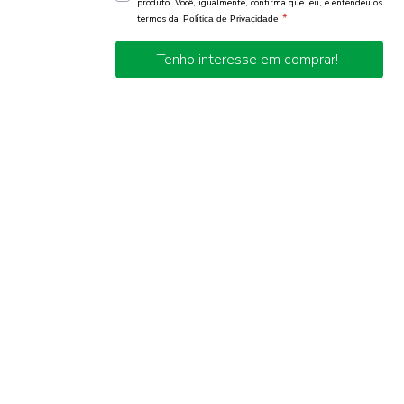
produto. Você, igualmente, confirma que leu, e entendeu os
*
termos da
Política de Privacidade
Tenho interesse em comprar!