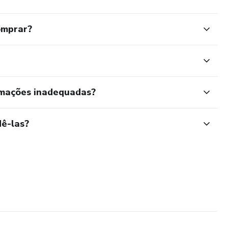
omprar?
rmações inadequadas?
ê-las?