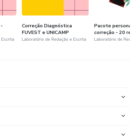
nda língua para surdos) e tem experiência com correção de
t, Unicamp.
 -
Correção Diagnóstica
Pacote personali
FUVEST e UNICAMP
correção - 20 red
 Escrita
Laboratório de Redação e Escrita
Laboratório de Redaç