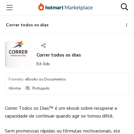
Ir
Ir
Ir
para
para
para
o
o
o
conteúdo
pagamento
rodapé
Correr todos os dias
principal
Correr todos os dias
Ed Ads
Formato
:
eBooks ou Documentos
Idioma
:
Português
Correr Todos os Dias™ é um ebook sobre recuperar a
capacidade de continuar quando agir se tornou difícil.
Sem promessas rápidas ou fórmulas motivacionais, ele