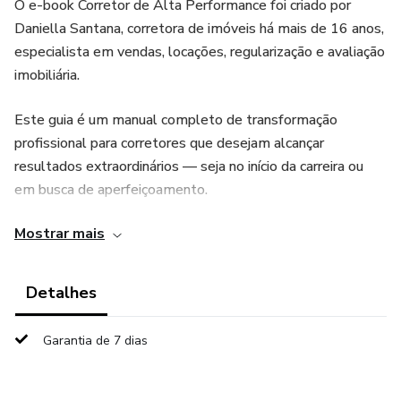
O e-book Corretor de Alta Performance foi criado por
Daniella Santana, corretora de imóveis há mais de 16 anos,
especialista em vendas, locações, regularização e avaliação
imobiliária.
Este guia é um manual completo de transformação
profissional para corretores que desejam alcançar
resultados extraordinários — seja no início da carreira ou
em busca de aperfeiçoamento.
Mostrar mais
Em 10 módulos claros e objetivos, você vai aprender a
desenvolver a mentalidade, os hábitos e as estratégias
que formam um corretor de sucesso:
Detalhes
✅ Mentalidade e propósito de alta performance
Garantia de 7 dias
✅ Disciplina e rotina produtiva