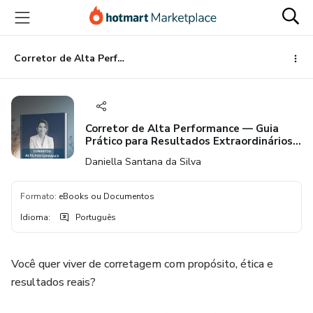
Ir
Ir
Ir
para
para
para
o
o
o
conteúdo
pagamento
rodapé
Corretor de Alta Performance — Guia Prático para Resultados Extraordinários na Corretagem Imobiliária
principal
Corretor de Alta Performance — Guia
Prático para Resultados Extraordinários
na Corretagem Imobiliária
Daniella Santana da Silva
Formato
:
eBooks ou Documentos
Idioma
:
Português
Você quer viver de corretagem com propósito, ética e
resultados reais?