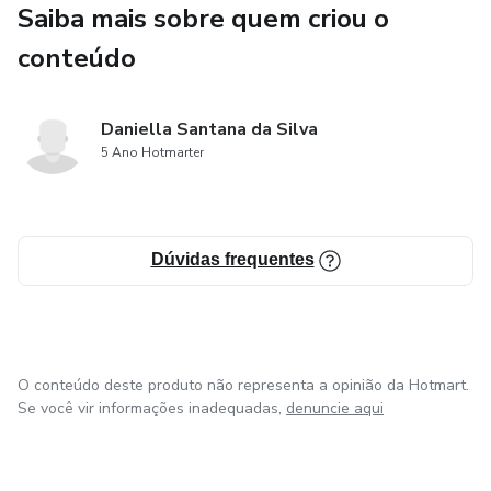
Saiba mais sobre quem criou o
✅ Posicionamento e imagem profissional
conteúdo
✅ Construção de marca pessoal e autoridade
✅ Marketing imobiliário e presença digital
Daniella Santana da Silva
5 Ano Hotmarter
✅ Técnicas de negociação e fechamento
✅ Pós-venda e fidelização inteligente
Dúvidas frequentes
✅ Gestão do tempo e produtividade
✅ Ética, responsabilidade e segurança jurídica
O conteúdo deste produto não representa a opinião da Hotmart.
✅ Crescimento contínuo e especialização
Se você vir informações inadequadas,
denuncie aqui
Tudo explicado de forma leve, inspiradora e prática — para
você aplicar imediatamente e ver resultados reais.