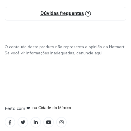
Dúvidas frequentes
O conteúdo deste produto não representa a opinião da Hotmart.
Se você vir informações inadequadas,
denuncie aqui
em Bogotá
em Amsterdam
em Madrid
na Cidade do México
Feito com
❤
em Belo Horizonte