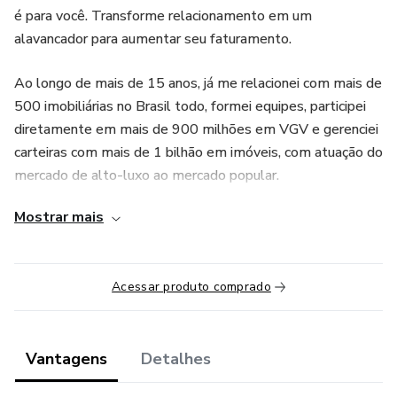
é para você. Transforme relacionamento em um
alavancador para aumentar seu faturamento.
Ao longo de mais de 15 anos, já me relacionei com mais de
500 imobiliárias no Brasil todo, formei equipes, participei
diretamente em mais de 900 milhões em VGV e gerenciei
carteiras com mais de 1 bilhão em imóveis, com atuação do
mercado de alto-luxo ao mercado popular.
Mostrar mais
Fui diretor Comercial na Coelho da Fonseca (SP), atuei
como gestor de investimentos imobiliários em Family
Office e consultor de crédito imobiliário e repasse no
Acessar produto comprado
Banco Itaú. Hoje, atuo como head de Crescimento na
Alpop. Sou palestrante, leitor curioso e criador do método
Corretor Definitivo.
Vantagens
Detalhes