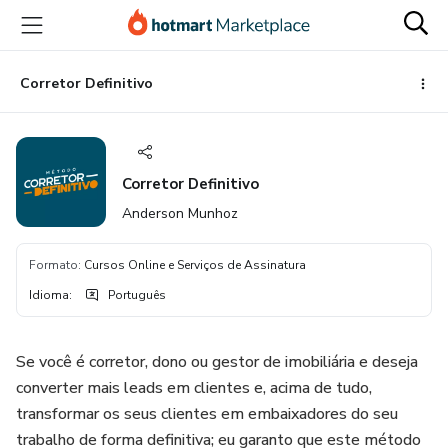
Ir
Ir
Ir
para
para
para
o
o
o
conteúdo
pagamento
rodapé
Corretor Definitivo
principal
Corretor Definitivo
Anderson Munhoz
Formato
:
Cursos Online e Serviços de Assinatura
Idioma
:
Português
Se você é corretor, dono ou gestor de imobiliária e deseja
converter mais leads em clientes e, acima de tudo,
transformar os seus clientes em embaixadores do seu
trabalho de forma definitiva; eu garanto que este método