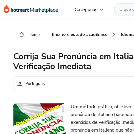
Ir
Ir
Ir
Categorias
para
para
para
o
o
o
conteúdo
pagamento
rodapé
Home
Ensino e estudo acadêmico
Idiom
principal
Corrija Sua Pronúncia em Itali
Verificação Imediata
Português
Um método prático, objetivo, 
pronúncia do italiano baseado 
exercícios de verificação ime
pronúncia em italiano que não