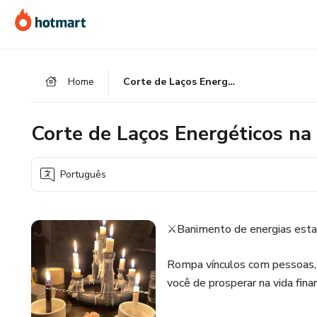
Ir
Ir
Ir
para
para
para
o
o
o
conteúdo
pagamento
rodapé
Home
Corte de Laços Energéticos na Força de Hécate
principal
Corte de Laços Energéticos na
Português
⚔️Banimento de energias esta
Rompa vínculos com pessoas,
você de prosperar na vida finan