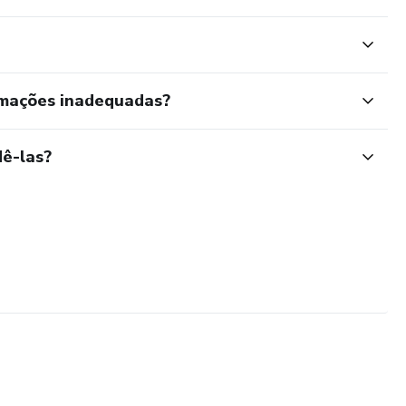
rmações inadequadas?
ê-las?