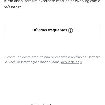
Além disso, será um excelente canal de networking com o
país inteiro.
Dúvidas frequentes
O conteúdo deste produto não representa a opinião da Hotmart.
Se você vir informações inadequadas,
denuncie aqui
em Bogotá
em Amsterdam
em Madrid