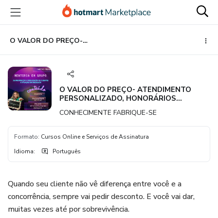
Ir
Ir
Ir
para
para
para
o
o
o
conteúdo
pagamento
rodapé
O VALOR DO PREÇO- ATENDIMENTO PERSONALIZADO, HONORÁRIOS VALORIZADOS
principal
O VALOR DO PREÇO- ATENDIMENTO
PERSONALIZADO, HONORÁRIOS
VALORIZADOS
CONHECIMENTE FABRIQUE-SE
Formato
:
Cursos Online e Serviços de Assinatura
Idioma
:
Português
Quando seu cliente não vê diferença entre você e a
concorrência, sempre vai pedir desconto. E você vai dar,
muitas vezes até por sobrevivência.