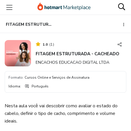
Ir
Ir
Ir
para
para
para
o
o
o
conteúdo
pagamento
rodapé
FITAGEM ESTRUTURADA - CACHEADO
principal
1.0
(
1
)
FITAGEM ESTRUTURADA - CACHEADO
ENCACHOS EDUCACAO DIGITAL LTDA
Formato
:
Cursos Online e Serviços de Assinatura
Idioma
:
Português
​Nesta aula você vai descobrir como avaliar o estado do
cabelo, definir o tipo de cacho, comprimento e volume
ideais.