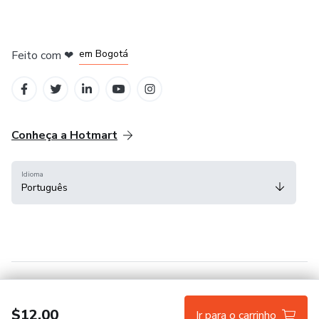
em Amsterdam
em Madrid
em Bogotá
Feito com
❤
em Belo Horizonte
na Cidade do México
Conheça a Hotmart
Idioma
Português
Central de ajuda
Termos
Privacidade
Cookies
$12.00
Ir para o carrinho