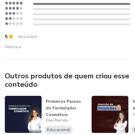
5
05/12/2021
PRISCILA
Outros produtos de quem criou esse
conteúdo
Primeiros Passos
I
do Formulador
e
Cosmético
D
Dani Marcato
Educacional