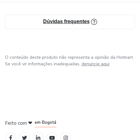
Dúvidas frequentes
O conteúdo deste produto não representa a opinião da Hotmart.
Se você vir informações inadequadas,
denuncie aqui
em Amsterdam
em Madrid
em Bogotá
Feito com
❤
em Belo Horizonte
na Cidade do México