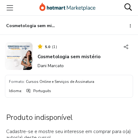
Ir
Ir
Ir
para
para
para
o
o
o
conteúdo
pagamento
rodapé
Cosmetologia sem mistério
principal
5.0
(
1
)
Cosmetologia sem mistério
Dani Marcato
Formato
:
Cursos Online e Serviços de Assinatura
Idioma
:
Português
Produto indisponível
Cadastre-se e mostre seu interesse em comprar para o(a)
autor(a) deste curso!