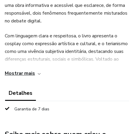
uma obra informativa e acessível que esclarece, de forma
responsável, dois fenômenos frequentemente misturados
no debate digital.
Com linguagem clara e respeitosa, o livro apresenta o
cosplay como expressão artística e cultural, e o terianismo
como uma vivência subjetiva identitária, destacando suas
diferenças estruturais, sociais e simbólicas. Voltado ao
público jovem, educadores e leitores interessados em
Mostrar mais
cultura digital, o eBook contribui para o combate à
desinformação e ao preconceito online.
Detalhes
Garantia de 7 dias