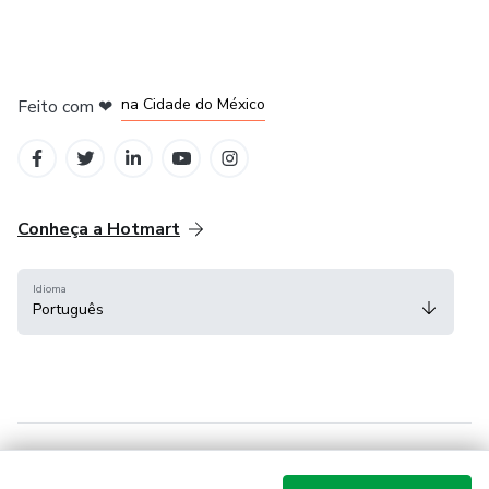
em Bogotá
em Amsterdam
em Madrid
na Cidade do México
Feito com
❤
em Belo Horizonte
Conheça a Hotmart
Idioma
Português
Central de ajuda
Termos
Privacidade
Cookies