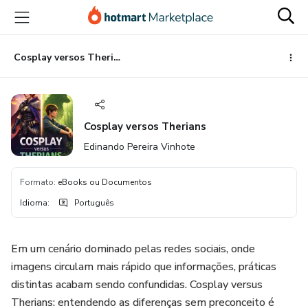
Ir
Ir
Ir
para
para
para
o
o
o
conteúdo
pagamento
rodapé
Cosplay versos Therians
principal
Cosplay versos Therians
Edinando Pereira Vinhote
Formato
:
eBooks ou Documentos
Idioma
:
Português
Em um cenário dominado pelas redes sociais, onde
imagens circulam mais rápido que informações, práticas
distintas acabam sendo confundidas. Cosplay versus
Therians: entendendo as diferenças sem preconceito é